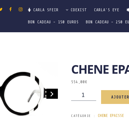
CARLA SFEIR
COEXIST
CARLA’S EYE
BON CADEAU – 150 EUROS
BON CADEAU – 250 E
CHENE EP
554,00
€
AJOUTE
CHENE EPAISSE
CATÉGORIE :