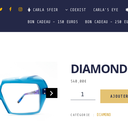
CARLA SFEIR
COEXIST
CARLA’S EYE
BON CADEAU – 150 EUROS
BON CADEAU – 250 E
DIAMOND
540,00
€
AJOUTE
DIAMOND
CATÉGORIE :