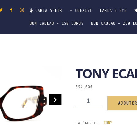
CARLA SFEIR
COEXIST
CARLA’S EYE
BON CADEAU – 150 EUROS
BON CADEAU – 250 E
TONY ECA
554,00
€
AJOUTE
TONY
CATÉGORIE :